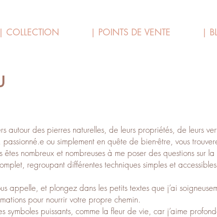
| COLLECTION
| POINTS DE VENTE
| B
u
rs autour des pierres naturelles, de leurs propriétés, de leurs vert
 passionné.e ou simplement en quête de bien-être, vous trouvere
s êtes nombreux et nombreuses à me poser des questions sur la p
 complet, regroupant différentes techniques simples et accessibles
vous appelle, et plongez dans les petits textes que j’ai soigneus
rmations pour nourrir votre propre chemin.
des symboles puissants, comme la fleur de vie, car j’aime profon