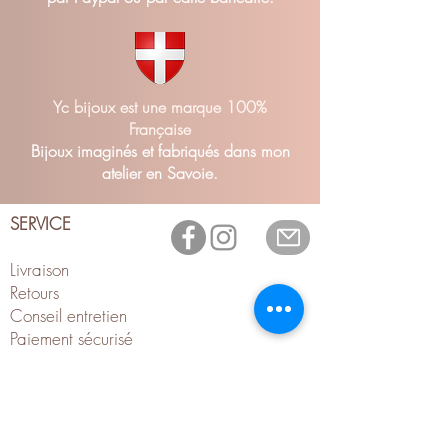
Yc bijoux est une marque 100%
Française
Bijoux imaginés et fabriqués dans mon
atelier en Savoie.
SERVICE
Livraison
Retour
s
Conseil entretien
Paiement sécurisé
Écrin zéro déch
et
Matière Première
Fleur de vie à télécharger
INFOS