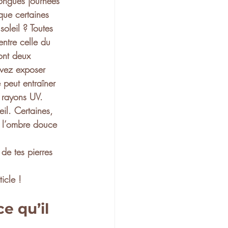
 longues journées 
que certaines 
soleil
 ? Toutes 
entre celle du 
sont deux 
uvez exposer 
 peut entraîner 
x rayons UV. 
eil
. Certaines, 
t l’ombre douce 
 de tes pierres 
icle !
e qu’il 