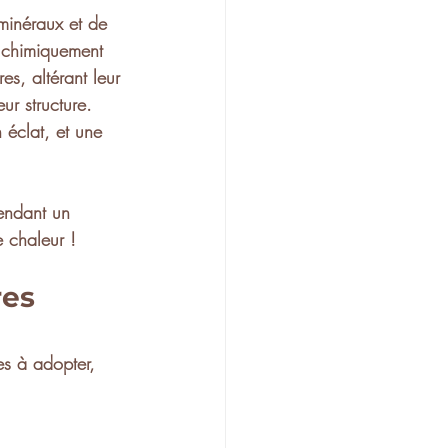
 minéraux
 et de 
r chimiquement 
s, altérant leur 
eur 
structure
. 
 éclat, et une 
pendant un 
e chaleur !
es 
es à adopter, 