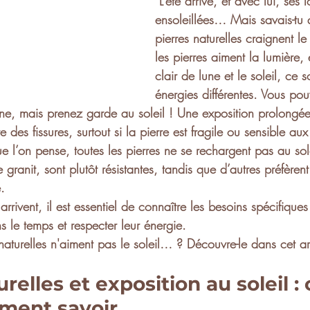
L’été arrive, et avec lui, ses
ensoleillées… Mais savais-tu 
pierres naturelles craignent le 
les pierres aiment la lumière, 
clair de lune et le soleil, ce 
énergies différentes. Vous po
une, mais prenez garde au soleil ! Une exposition prolongée
re des 
fissures
, surtout si la pierre est fragile ou sensible au
e l’on pense, 
toutes les pierres ne se rechargent pas au sol
granit, sont plutôt résistantes, tandis que d’autres préfèren
.
rrivent, il est essentiel de connaître les besoins spécifiques
ns le temps
 et 
respecter leur énergie
.
naturelles n'
aiment pas le soleil
… ? Découvre-le dans cet art
relles et exposition au soleil : c
ument savoir