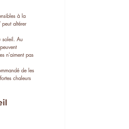
ensibles à la 
V
 peut altérer 
 soleil
. Au 
 peuvent 
lles n'aiment pas 
ecommandé de les 
 fortes chaleurs 
il