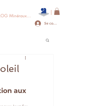
LOG Minéraux...
Se connecter
oleil
tion aux 