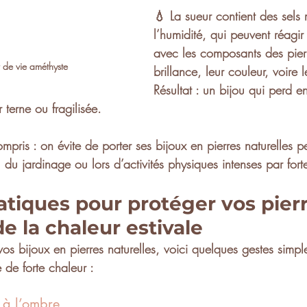
💧 La sueur contient des 
sels
l’
humidité
, qui peuvent réagi
avec les composants des pierre
r de vie améthyste
brillance
, leur 
couleur
, voire l
Résultat : un bijou qui perd en
 terne ou fragilisée.
compris : on 
évite de porter ses bijoux en pierres naturelles 
l, du jardinage
 ou lors d’activités physiques intenses par fort
atiques pour protéger vos pierr
de la chaleur estivale
vos 
bijoux en pierres naturelles
, voici quelques gestes simpl
de forte chaleur :
s à l’ombre