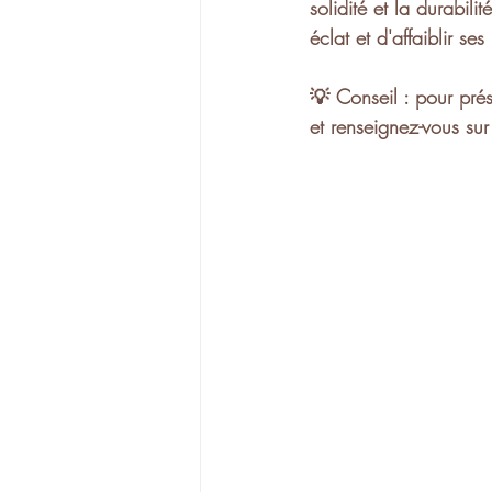
solidité
 et la 
durabilité
éclat
 et d'affaiblir ses 
💡 
Conseil
 : pour prés
et renseignez-vous su