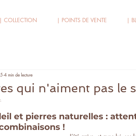
| COLLECTION
| POINTS DE VENTE
| B
25
4 min de lecture
es qui n'aiment pas le s
.
eil et pierres naturelles : atten
combinaisons !