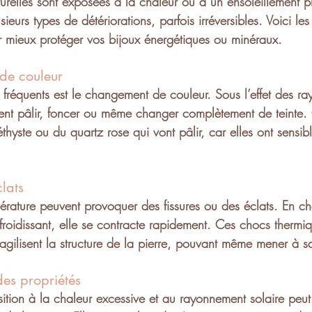
urelles
 sont exposées à la 
chaleur
 ou à un 
ensoleillement 
sieurs types de détériorations, parfois irréversibles. Voici le
r mieux protéger vos 
bijoux énergétiques
 ou minéraux.
de couleur
 fréquents est le 
changement de couleur
. Sous l’effet des 
ra
ent 
pâlir
, 
foncer
 ou même 
changer complètement de teinte
.
hyste ou du quartz rose qui vont pâlir, car elles ont sensibl
clats
érature
 peuvent provoquer des 
fissures
 ou des 
éclats
. En ch
refroidissant, elle se contracte rapidement. Ces chocs thermi
ragilisent la structure de la pierre, pouvant même mener à s
des propriétés 
ition à la 
chaleur excessive
 et au 
rayonnement solaire
 peut