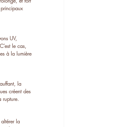
prolongé
, et fort 
s principaux 
yons UV
, 
 C’est le cas, 
es à la lumière 
auffant, la 
ques créent des 
a rupture.
 altérer la 