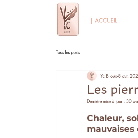
| ACCUEIL
Tous les posts
Yc Bijoux
8 avr. 20
Les pierr
Dernière mise à jour :
30 avr
Chaleur, sol
mauvaises 