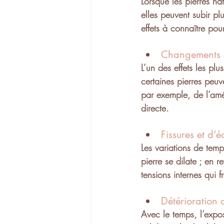
Lorsque les 
pierres nat
elles peuvent subir plu
effets à connaître pou
Changements 
L’un des effets les plus
certaines pierres peuv
par exemple, de l’amét
directe.
Fissures et d’é
Les 
variations de temp
pierre se dilate ; en 
tensions internes
 qui f
Détérioration 
Avec le temps, l’expos