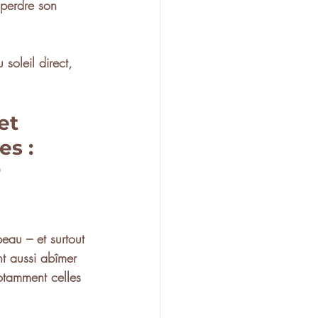
perdre son 
 soleil direct, 
et 
es : 
 
peau
 – et surtout 
nt aussi abîmer 
otamment celles 