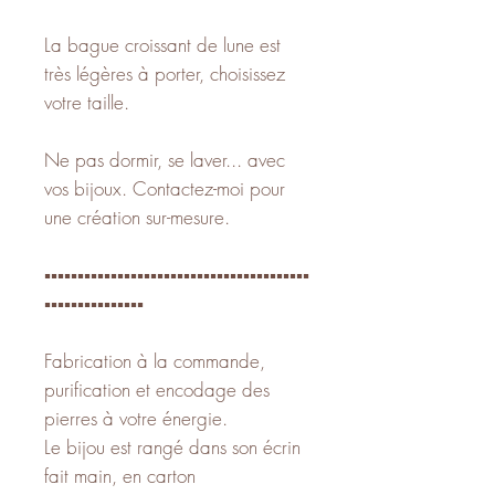
La bague croissant de lune est
très légères à porter, choisissez
votre taille.
Ne pas dormir, se laver... avec
vos bijoux. Contactez-moi pour
une création sur-mesure.
▪️▪️▪️▪️▪️▪️▪️▪️▪️▪️▪️▪️▪️▪️▪️▪️▪️▪️▪️▪️▪️▪️▪️▪️▪️▪️▪️▪️▪️▪️▪️▪️▪️▪️▪️▪️▪️▪️▪️▪️
▪️▪️▪️▪️▪️▪️▪️▪️▪️▪️▪️▪️▪️▪️▪️
Fabrication à la commande,
purification et encodage des
pierres à votre énergie.
Le bijou est rangé dans son écrin
fait main, en carton