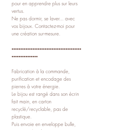
pour en apprendre plus sur leurs
vertus.
Ne pas dormir, se laver... avec
vos bijoux. Contactez-moi pour
une création sur-mesure.
▪️▪️▪️▪️▪️▪️▪️▪️▪️▪️▪️▪️▪️▪️▪️▪️▪️▪️▪️▪️▪️▪️▪️▪️▪️▪️▪️▪️▪️▪️▪️▪️▪️▪️▪️▪️▪️▪️▪️▪️
▪️▪️▪️▪️▪️▪️▪️▪️▪️▪️▪️▪️▪️▪️▪️
Fabrication à la commande,
purification et encodage des
pierres à votre énergie.
Le bijou est rangé dans son écrin
fait main, en carton
recyclé/recyclable, pas de
plastique.
Puis envoie en enveloppe bulle,