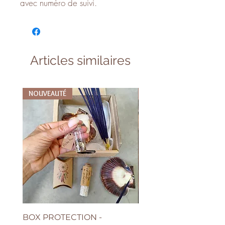
avec numéro de suivi.
Articles similaires
NOUVEAUTÉ
NOUVEAUTÉ
BOX PROTECTION -
BOUCLE D'OREILLE G