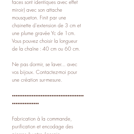
faces sont identiques avec effet
miroir) avec son attache
mousqueton. Finit par une
chainette d'extension de 3 cm et
une plume gravée Yc de 1cm.
Vous pouvez choisir la longueur
de la chaîne : 40 cm ou 60 cm.
Ne pas dormir, se laver... avec
vos bijoux. Contactez-moi pour
une création sur-mesure.
▪️▪️▪️▪️▪️▪️▪️▪️▪️▪️▪️▪️▪️▪️▪️▪️▪️▪️▪️▪️▪️▪️▪️▪️▪️▪️▪️▪️▪️▪️▪️▪️▪️▪️▪️▪️▪️▪️▪️▪️
▪️▪️▪️▪️▪️▪️▪️▪️▪️▪️▪️▪️▪️▪️▪️
Fabrication à la commande,
purification et encodage des