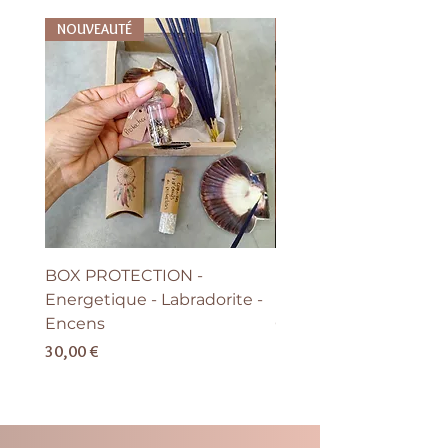
NOUVEAUTÉ
NOUVEAUTÉ
BOX PROTECTION -
BOUCLE D'OREILLE G
Energetique - Labradorite -
FLEUR de Vie - Argent
Encens
Grand modèle
Prix
Prix
30,00 €
69,00 €