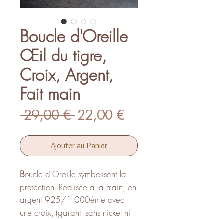
Boucle d'Oreille
Œil du tigre,
Croix, Argent,
Fait main
Prix
Prix
 29,00 € 
22,00 €
original
promotionnel
Ajouter au Panier
B
oucle d'Oreille symbolisant la
protection. Réalisée à la main, en
argent 925/1 000éme avec
une croix, (garanti sans nickel ni