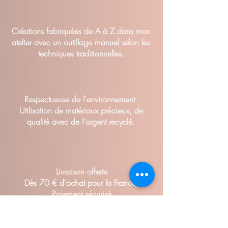
Cr
éations fabriquées de A à Z dans mon
atelier avec un outillage manuel selon les
techniques traditionnelles.
Respectueuse de l'environnement.
Utilisation de matériaux précieux, de
qualité avec de l'argent recyclé.
Livraison offerte
Dès 70 € d'achat pour la France.
Paiement sécurisé
par Paypal ou par carte bancaire.