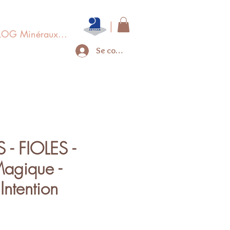
LOG Minéraux...
Se connecter
 - FIOLES -
Magique -
 Intention