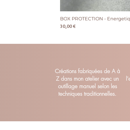
BOX PROTECTION - Energetiqu
Prix
30,00 €
Cr
éations fabriquées de A à
Z dans mon atelier avec un
l
outillage manuel selon les
techniques traditionnelles.