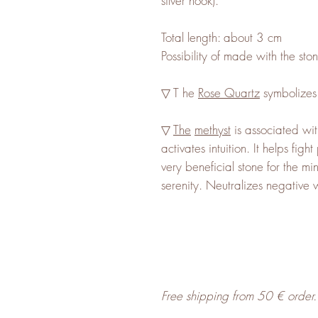
silver hook).
Total length: about 3 cm
Possibility of made with the sto
▽ T
he
Rose Quartz
symbolizes l
▽
The
methyst
is associated wit
activates intuition. It helps figh
very beneficial stone for the m
serenity. Neutralizes negative 
Free shipping from 50 € order.