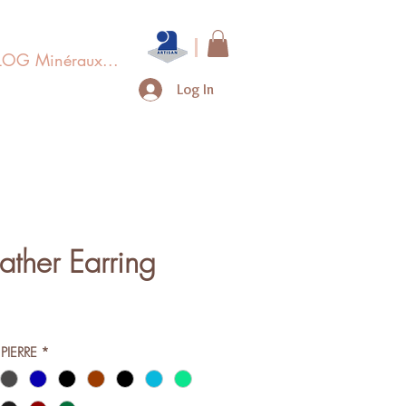
LOG Minéraux...
Log In
ather Earring
e
PIERRE
*