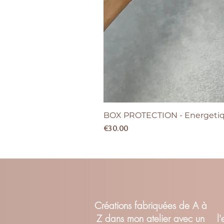
BOX PROTECTION - Energetiqu
Price
€30.00
Cr
éations fabriquées de A à
Z dans mon atelier avec un
l