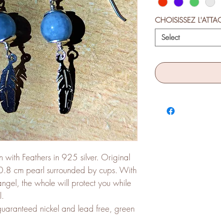
CHOISISSEZ L'ATTA
Select
on with Feathers in 925 silver. Original
 a 0.8 cm pearl surrounded by cups. With
ngel, the whole will protect you while
l.
(guaranteed nickel and lead free, green