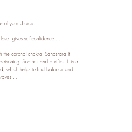
ne of your choice.
ove, gives self-confidence ...
h the coronal chakra: Sahasrara it
t poisoning. Soothes and purifies. It is a
ind, which helps to find balance and
waves ...