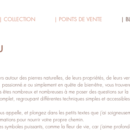
| COLLECTION
| POINTS DE VENTE
| B
u
rs autour des pierres naturelles, de leurs propriétés, de leurs vert
 passionné.e ou simplement en quête de bien-être, vous trouvere
s êtes nombreux et nombreuses à me poser des questions sur la p
 complet, regroupant différentes techniques simples et accessibles
vous appelle, et plongez dans les petits textes que j’ai soigneus
rmations pour nourrir votre propre chemin.
des symboles puissants, comme la fleur de vie, car j’aime profon