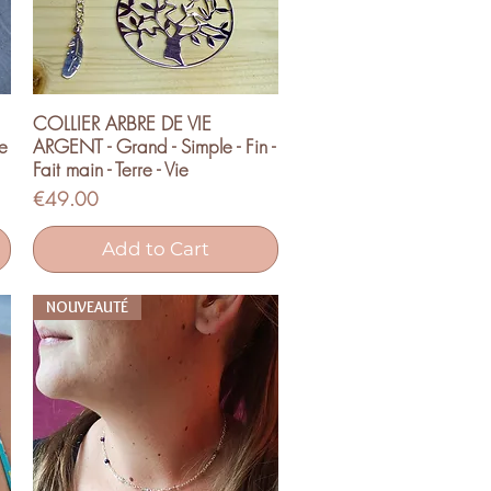
COLLIER ARBRE DE VIE
Quick View
ie
ARGENT - Grand - Simple - Fin -
Fait main - Terre - Vie
Price
€49.00
Add to Cart
NOUVEAUTÉ