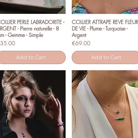
OLLIER PERLE LABRADORITE -
COLLIER ATTRAPE REVE FLEUR
Quick View
Quick View
RGENT - Pierre naturelle - 8
DE VIE - Plume - Turquoise -
m - Gemme - Simple
Argent
rice
Price
35.00
€69.00
Add to Cart
Add to Cart