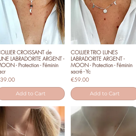
OLLIER CROISSANT de
COLLIER TRIO LUNES
Quick View
Quick View
UNE LABRADORITE ARGENT -
LABRADORITE ARGENT -
OON - Protection - Féminin
MOON - Protection - Féminin
acr
sacré - Yc
rice
Price
39.00
€59.00
Add to Cart
Add to Cart