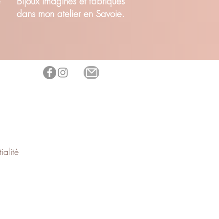
é
Bijoux imaginés et fabriqués
dans mon atelier en Savoie.
ialité