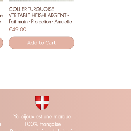
COLLIER TURQUOISE
Quick View
le
VERITABLE HEISHI ARGENT -
c
Fait main - Protection - Amulette
Price
€49.00
Add to Cart
Yc bijoux est une marque
a
100% Française