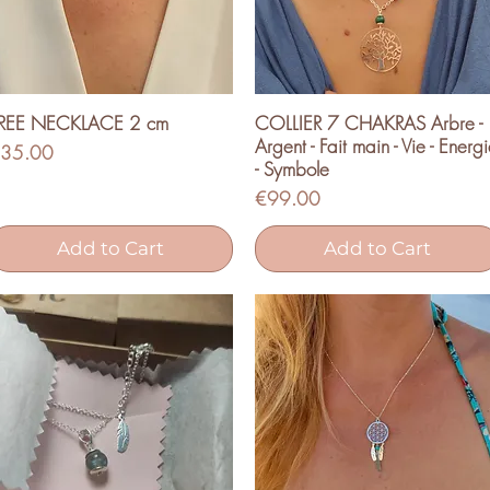
REE NECKLACE 2 cm
COLLIER 7 CHAKRAS Arbre -
Quick View
Quick View
Argent - Fait main - Vie - Energ
rice
35.00
- Symbole
Price
€99.00
Add to Cart
Add to Cart