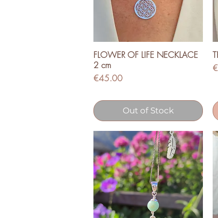
FLOWER OF LIFE NECKLACE
T
Quick View
2 cm
P
€
Price
€45.00
Out of Stock