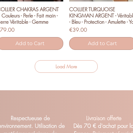
OLLIER CHAKRAS ARGENT
COLLIER TURQUOISE
Quick View
Quick View
 Couleurs - Perle - Fait main -
KINGMAN ARGENT - Véritab
ierre Véritable - Gemme
- Bleu - Protection - Amulette - Y
rice
Price
79.00
€39.00
Add to Cart
Add to Cart
Load More
Respectueuse de
Livraison offerte
'environnement. Utilisation de
Dès 70 € d'achat pour l