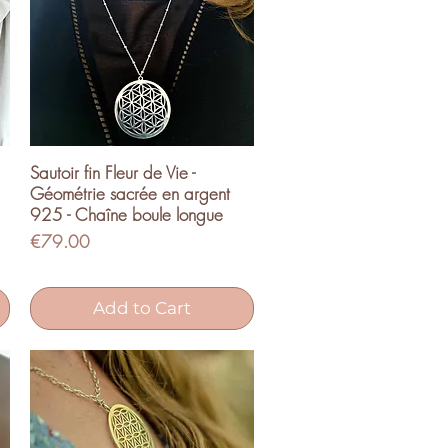
Sautoir fin Fleur de Vie -
Quick View
Géométrie sacrée en argent
925 - Chaîne boule longue
Price
€79.00
Add to Cart