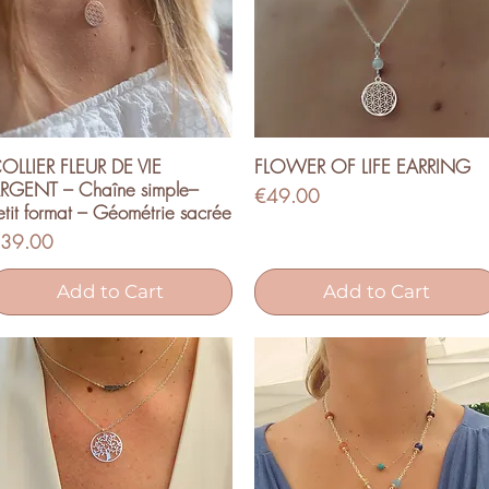
OLLIER FLEUR DE VIE
FLOWER OF LIFE EARRING
Quick View
Quick View
RGENT – Chaîne simple–
Price
€49.00
etit format – Géométrie sacrée
rice
39.00
Add to Cart
Add to Cart