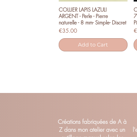
COLLIER LAPIS LAZULI
C
Quick View
ARGENT - Perle - Pierre
7
naturelle - 8 mm- Simple- Discret
P
Price
P
€35.00
€
Add to Cart
Cr
éations fabriquées de A à
Z dans mon atelier avec un
l