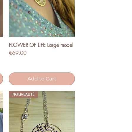
FLOWER OF LIFE Large model
Quick View
Price
€69.00
Add to Cart
NOUVEAUTÉ