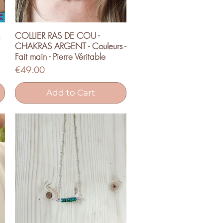
COLLIER RAS DE COU -
Quick View
CHAKRAS ARGENT - Couleurs -
Fait main - Pierre Véritable
Price
€49.00
Add to Cart