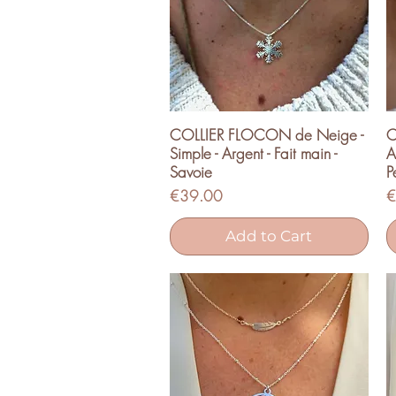
COLLIER FLOCON de Neige -
C
Quick View
Simple - Argent - Fait main -
A
Savoie
P
Price
P
€39.00
€
Add to Cart