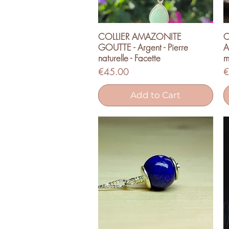
COLLIER AMAZONITE
C
Quick View
GOUTTE - Argent - Pierre
A
naturelle - Facette
m
Price
P
€45.00
€
Add to Cart