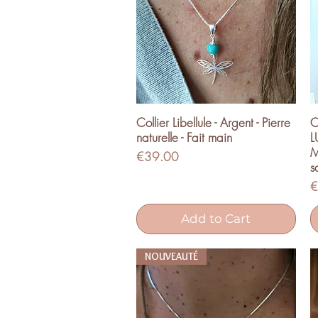
Collier Libellule - Argent - Pierre
C
Quick View
naturelle - Fait main
L
M
Price
€39.00
s
P
€
Add to Cart
NOUVEAUTÉ