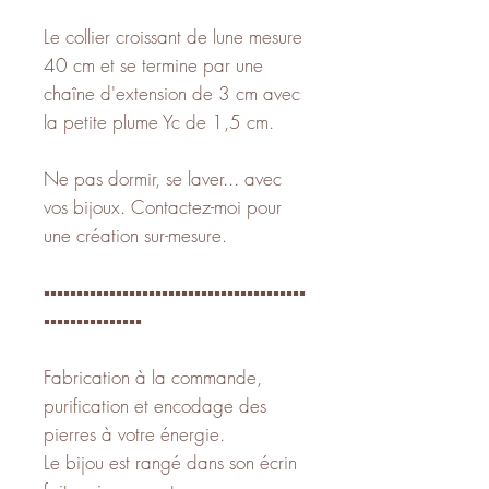
Le collier croissant de lune mesure
40 cm et se termine par une
chaîne d'extension de 3 cm avec
la petite plume Yc de 1,5 cm.
Ne pas dormir, se laver... avec
vos bijoux. Contactez-moi pour
une création sur-mesure.
▪️▪️▪️▪️▪️▪️▪️▪️▪️▪️▪️▪️▪️▪️▪️▪️▪️▪️▪️▪️▪️▪️▪️▪️▪️▪️▪️▪️▪️▪️▪️▪️▪️▪️▪️▪️▪️▪️▪️▪️
▪️▪️▪️▪️▪️▪️▪️▪️▪️▪️▪️▪️▪️▪️▪️
Fabrication à la commande,
purification et encodage des
pierres à votre énergie.
Le bijou est rangé dans son écrin