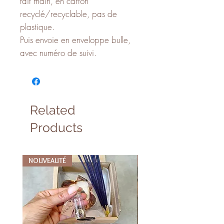
fait main, en carton
recyclé/recyclable, pas de
plastique.
Puis envoie en enveloppe bulle,
avec numéro de suivi.
Related
Products
NOUVEAUTÉ
NOUVEAUTÉ