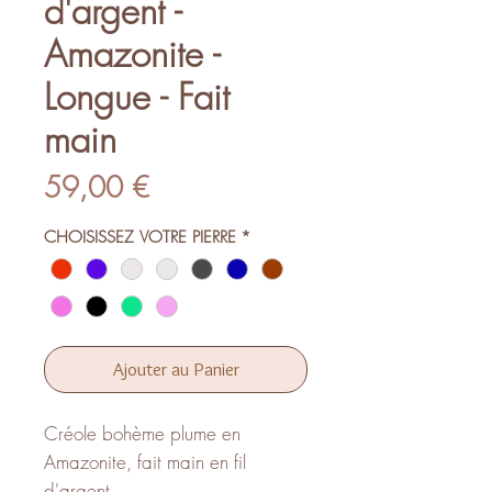
d'argent -
Amazonite -
Longue - Fait
main
Prix
59,00 €
CHOISISSEZ VOTRE PIERRE
*
Ajouter au Panier
Créole bohème plume en
Amazonite, fait main en fil
d'argent.