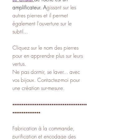
amplificateur. A
gissant sur les
autres pierres et il permet
également l'ouverture sur le
subtil...
Cliquez sur le nom des pierres
pour en apprendre plus sur leurs
vertus.
Ne pas dormir, se laver... avec
vos bijoux. Contactez-moi pour
une création sur-mesure.
▪️▪️▪️▪️▪️▪️▪️▪️▪️▪️▪️▪️▪️▪️▪️▪️▪️▪️▪️▪️▪️▪️▪️▪️▪️▪️▪️▪️▪️▪️▪️▪️▪️▪️▪️▪️▪️▪️▪️▪️
▪️▪️▪️▪️▪️▪️▪️▪️▪️▪️▪️▪️▪️▪️▪️
Fabrication à la commande,
purification et encodage des