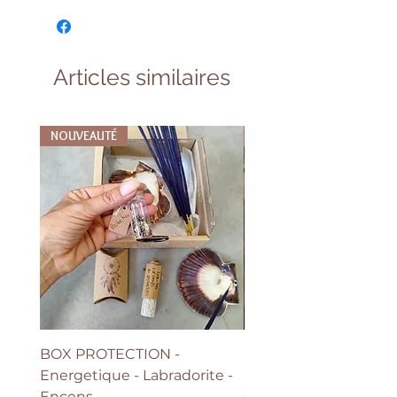
Articles similaires
NOUVEAUTÉ
NOUVEAUTÉ
BOX PROTECTION -
BOUCLE D'OREILLE G
Energetique - Labradorite -
FLEUR de Vie - Argent
Encens
Grand modèle