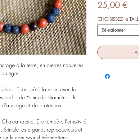
Prix
25,00 €
CHOISISSEZ la TAIL
Sélectionner
Aj
rage à la terre, en pierres naturelles
 du tigre.
s solide. Fabriqué à la main avec la
des perles de 6 mm de diamètre.
Un
s d'ancrage et de protection.
u Chakra racine. Elle tempère l'émotivité
. Stimule les organes reproducteurs et
z sur le nom pour d'informations.