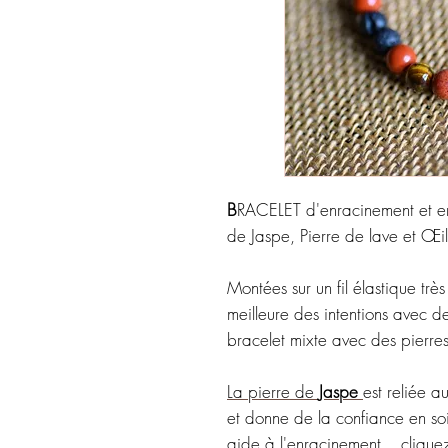
B
RACELET d'enracinement et enc
de Jaspe, Pierre de lave et Œil
Montées sur un fil élastique trè
meilleure des intentions avec 
bracelet mixte avec des pierre
La pierre de
Jaspe
est reliée a
et donne de la confiance en soi
aide à l'enracinement... clique