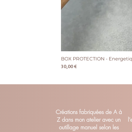
BOX PROTECTION - Energetiqu
Prix
30,00 €
Cr
éations fabriquées de A à
Z dans mon atelier avec un
l
outillage manuel selon les