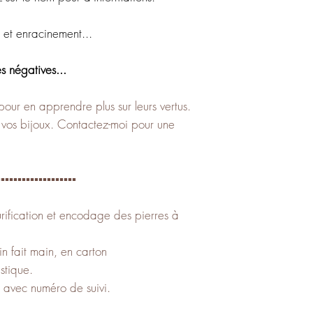
 et enracinement...
 négatives...
pour en apprendre plus sur leurs vertus.
c vos bijoux. Contactez-moi pour une
️▪️▪️▪️▪️▪️▪️▪️▪️▪️▪️▪️▪️▪️▪️▪️▪️▪️▪️
ification et encodage des pierres à
in fait main, en carton
stique.
, avec numéro de suivi.