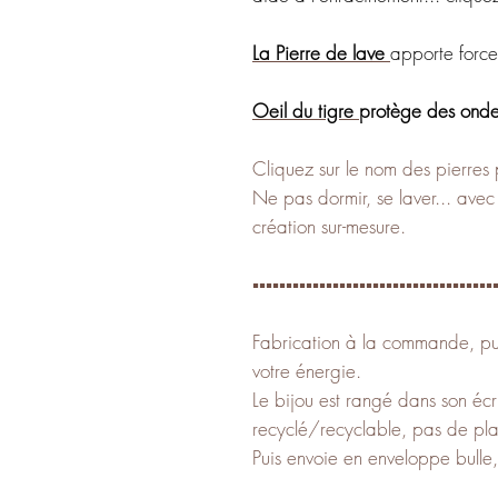
La Pierre de lave
apporte force
Oeil du tigre
protège des ondes
Cliquez sur le nom des pierres 
Ne pas dormir, se laver... ave
création sur-mesure.
▪️▪️▪️▪️▪️▪️▪️▪️▪️▪️▪️▪️▪️▪️▪️▪️▪️▪️▪️▪️▪️▪️▪️▪️▪️▪️▪️▪️▪️▪️▪️▪️▪️▪️▪️▪️▪
Fabrication à la commande, pur
votre énergie.
Le bijou est rangé dans son écr
recyclé/recyclable, pas de pla
Puis envoie en enveloppe bulle