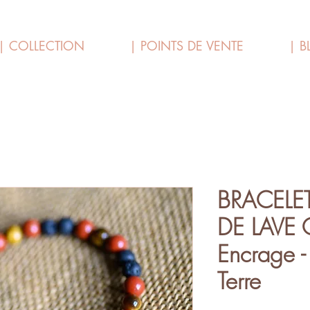
| COLLECTION
| POINTS DE VENTE
| B
BRACELET
DE LAVE 
Encrage -
Terre