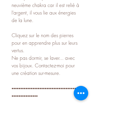
neuvième chakra car il est relié à
l’argent, il vous lie aux énergies
de la lune.
Cliquez sur le nom des pierres
pour en apprendre plus sur leurs
vertus.
Ne pas dormir, se laver... avec
vos bijoux. Contactez-moi pour
une création sur-mesure.
▪️▪️▪️▪️▪️▪️▪️▪️▪️▪️▪️▪️▪️▪️▪️▪️▪️▪️▪️▪️▪️▪️▪️▪️▪️▪️▪️▪️▪️▪️▪️▪️▪️▪️▪️▪️▪️▪️▪️▪️
▪️▪️▪️▪️▪️▪️▪️▪️▪️▪️▪️▪️▪️▪️▪️
Fabrication à la commande,
purification et encodage des
pierres à votre énergie.