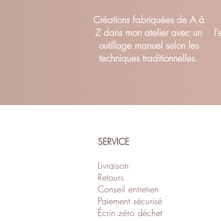
Cr
éations fabriquées de A à
Z dans mon atelier avec un
l
outillage manuel selon les
techniques traditionnelles.
SERVICE
Livraison
Retour
s
Conseil entretien
Paiement sécurisé
Écrin zéro déch
et