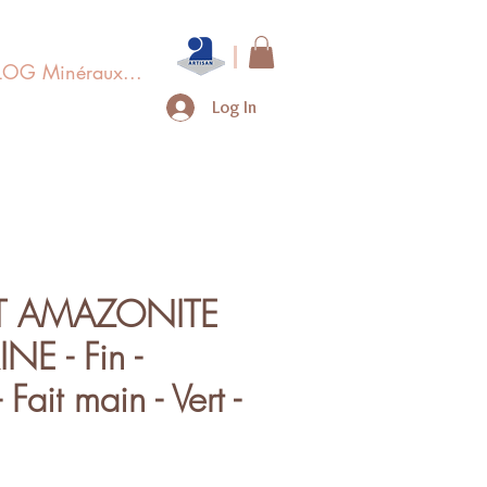
LOG Minéraux...
Log In
T AMAZONITE
E - Fin -
 Fait main - Vert -