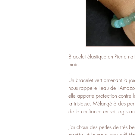
Bracelet élastique en Pierre nat
main.
.
Un bracelet vert amenant la joi
nous rappelle l'eau de l'Amazon
elle apporte protection contre 
la tristesse. Mélangé à des per
de la confiance en soi, agissan
J'ai choisi des perles de très b
montée, à la main, sur un fil élas