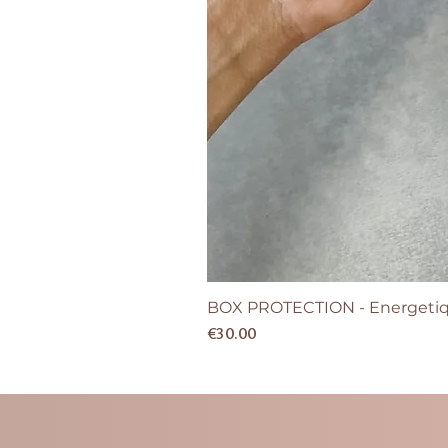
BOX PROTECTION - Energetiqu
Price
€30.00