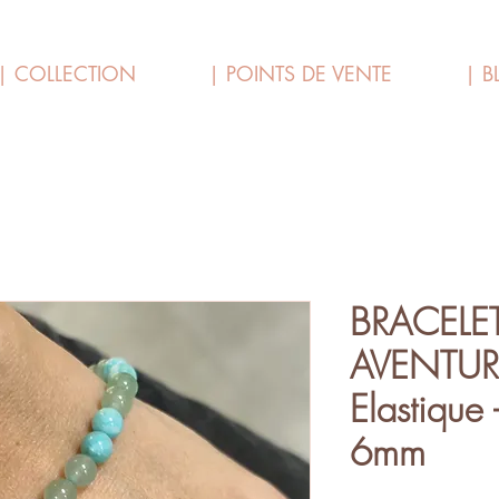
| COLLECTION
| POINTS DE VENTE
| B
BRACELE
AVENTURIN
Elastique -
6mm