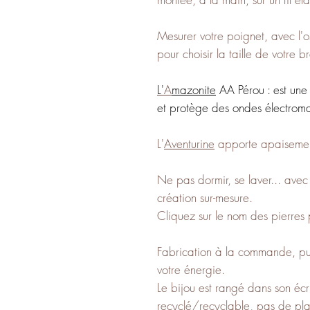
Mesurer votre poignet, avec l'o
pour choisir la taille de votre b
L'
A
mazonite
AA Pérou : est une 
et protège des ondes électroma
L'
Aventurine
apporte apaisement 
Ne pas dormir, se laver... ave
création sur-mesure.
Cliquez sur le nom des pierres p
Fabrication à la commande, pur
votre énergie.
Le bijou est rangé dans son écr
recyclé/recyclable, pas de pla