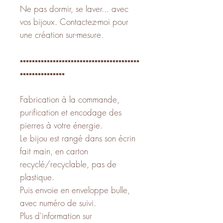
Ne pas dormir, se laver... avec
vos bijoux. Contactez-moi pour
une création sur-mesure.
▪️▪️▪️▪️▪️▪️▪️▪️▪️▪️▪️▪️▪️▪️▪️▪️▪️▪️▪️▪️▪️▪️▪️▪️▪️▪️▪️▪️▪️▪️▪️▪️▪️▪️▪️▪️▪️▪️▪️▪️
▪️▪️▪️▪️▪️▪️▪️▪️▪️▪️▪️▪️▪️▪️▪️
Fabrication à la commande,
purification et encodage des
pierres à votre énergie.
Le bijou est rangé dans son écrin
fait main, en carton
recyclé/recyclable, pas de
plastique.
Puis envoie en enveloppe bulle,
avec numéro de suivi.
Plus d'information sur