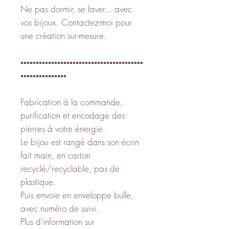
Ne pas dormir, se laver... avec
vos bijoux. Contactez-moi pour
une création sur-mesure.
▪️▪️▪️▪️▪️▪️▪️▪️▪️▪️▪️▪️▪️▪️▪️▪️▪️▪️▪️▪️▪️▪️▪️▪️▪️▪️▪️▪️▪️▪️▪️▪️▪️▪️▪️▪️▪️▪️▪️▪️
▪️▪️▪️▪️▪️▪️▪️▪️▪️▪️▪️▪️▪️▪️▪️
Fabrication à la commande,
purification et encodage des
pierres à votre énergie.
Le bijou est rangé dans son écrin
fait main, en carton
recyclé/recyclable, pas de
plastique.
Puis envoie en enveloppe bulle,
avec numéro de suivi.
Plus d'information sur