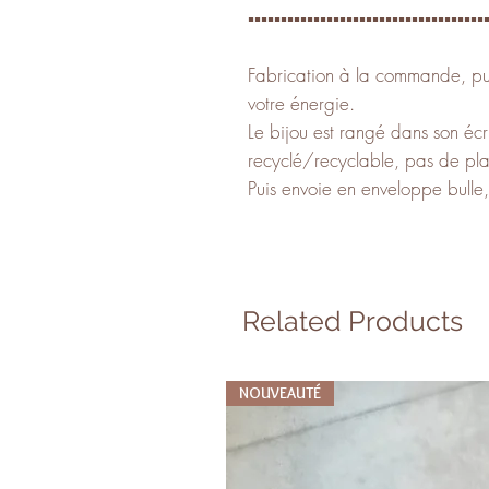
▪️▪️▪️▪️▪️▪️▪️▪️▪️▪️▪️▪️▪️▪️▪️▪️▪️▪️▪️▪️▪️▪️▪️▪️▪️▪️▪️▪️▪️▪️▪️▪️▪️▪️▪️▪️▪
Fabrication à la commande, pur
votre énergie.
Le bijou est rangé dans son écr
recyclé/recyclable, pas de pla
Puis envoie en enveloppe bulle
Related Products
NOUVEAUTÉ