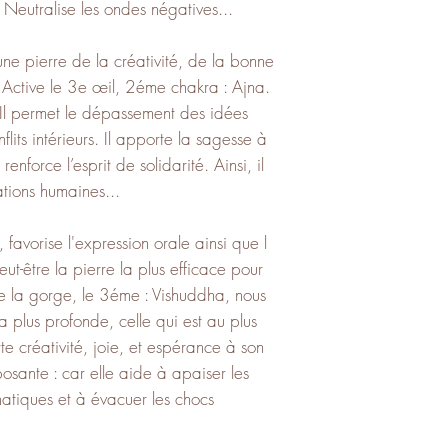
é. Neutralise les ondes négatives...
ne pierre de la créativité, de la bonne
 Active le 3e œil, 2éme chakra : Ajna.
e. Il permet le dépassement des idées
nflits intérieurs. Il apporte la sagesse à
et renforce l’esprit de solidarité. Ainsi, il
ations humaines...
 favorise l'expression orale ainsi que l
peut-être la pierre la plus efficace pour
e la gorge, le 3éme : Vishuddha, nous
a plus profonde, celle qui est au plus
e créativité, joie, et espérance à son
posante : car elle aide à apaiser les
natiques et à évacuer les chocs