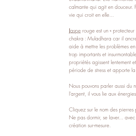
calmante qui agit en douceur. P
vie qui croit en elle...
J
aspe
rouge est un « protecteu
chakra : Muladhara car il ancre 
aide à mettre les problèmes en
trop importants et insurmontables
propriétés agissent lentement e
période de stress et apporte la 
Nous pouvons parler aussi du ne
l’argent, il vous lie aux énergie
Cliquez sur le nom des pierres 
Ne pas dormir, se laver... ave
création sur-mesure.