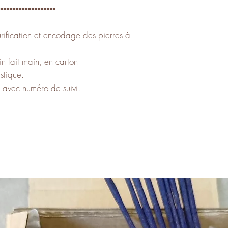
️▪️▪️▪️▪️▪️▪️▪️▪️▪️▪️▪️▪️▪️▪️▪️▪️▪️▪️
ification et encodage des pierres à
in fait main, en carton
stique.
, avec numéro de suivi.