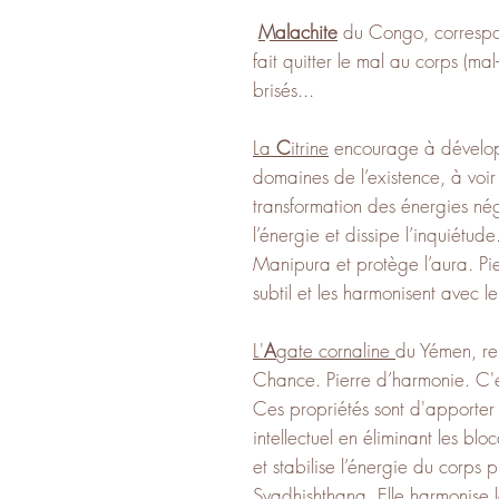
Malachite
du Congo, correspo
fait quitter le mal au corps (mal
brisés...
La
C
itrine
encourage à développe
domaines de l’existence, à voir
transformation des énergies nég
l’énergie et dissipe l’inquiétu
Manipura et protège l’aura. Pier
subtil et les harmonisent avec l
L'
A
gate cornaline
du Yémen, reli
Chance. Pierre d’harmonie. C'
Ces propriétés sont d'apporter 
intellectuel en éliminant les bl
et stabilise l’énergie du corps
Svadhishthana. Elle harmonise l