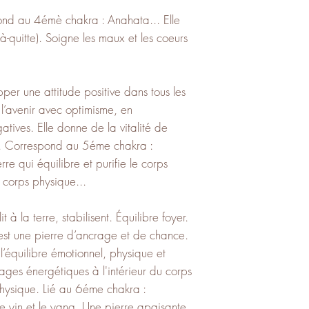
nd au 4émè chakra : Anahata... Elle
-à-quitte). Soigne les maux et les coeurs
r une attitude positive dans tous les
 l’avenir avec optimisme, en
atives. Elle donne de la vitalité de
de. Correspond au 5éme chakra :
re qui équilibre et purifie le corps
e corps physique...
t à la terre, stabilisent. Équilibre foyer.
est une pierre d’ancrage et de chance.
l’équilibre émotionnel, physique et
ocages énergétiques à l'intérieur du corps
 physique. Lié au 6éme chakra :
e yin et le yang. Une pierre apaisante,