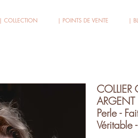
| COLLECTION
| POINTS DE VENTE
| B
COLLIER
ARGENT 7
Perle - Fai
Véritable