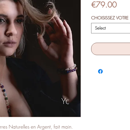
Pric
€79.00
CHOISISSEZ VOTRE
Select
res Naturelles en Argent, fait main.