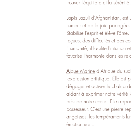
trouver l’équilibre et la sérénit
L
apis Lazuli
d'Afghanistan, est u
humeur et de la joie partagée.
Stabilise l’esprit et élève l’âm
reçues, des difficultés et des co
l’humanité, il facilite l’intuition 
favorise l’harmonie dans les rel
A
igue Marine
d'Afrique du sud,
'expression artistique. Elle est 
dégager et activer le chakra d
aidant à exprimer notre vérité l
près de notre cœur. Elle apport
possesseur. C'est une pierre re
angoisses, les tempéraments lu
émotionnels...