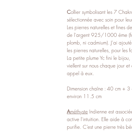
C
ollier
symbolisant les 7 Chakr
sélectionnée avec soin pour leur
Les pierres naturelles et fines
de l'argent 925/1000 éme (fabr
plomb, ni cadmium). J'ai ajouté
les pierres naturelles, pour les fa
La petite plume Yc fini le bij
viellent sur nous chaque jour et
appel à eux.
Dimension chaîne : 40 cm + 3 c
environ 11.5 cm
A
méthyste
Indienne est associé
active l'intuition. Elle aide à c
purifie. C’est une pierre très 